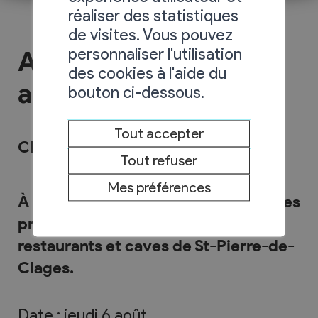
réaliser des statistiques
de visites. Vous pouvez
personnaliser l'utilisation
Apéro littéraire du 6
des cookies à l'aide du
août
bouton ci-dessous.
Tout accepter
Chloé Falcy et Eloa
Tout refuser
Mes préférences
À la belle saison, les Apéros-littéraires
prennent place dans les cafés,
restaurants et caves de St-Pierre-de-
Clages.
Date : jeudi 6 août