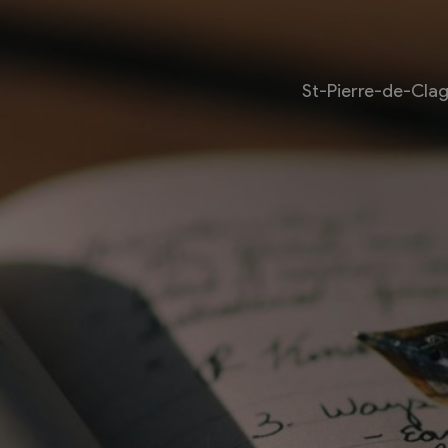
St-Pierre-de-Cla
Livre
Les bouquinistes
Bouquinerie l’Escapade
Bouquinerie Le Fouineur
Le Livre Ouvert
es
Librairie classique
 internationale des
Bouquinerie de la Potagère
re
Bouquinerie Atelier Polaris