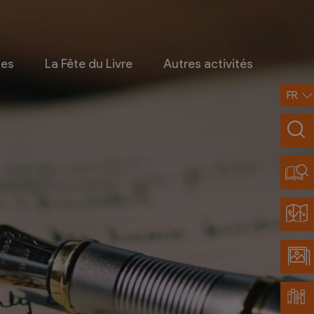
ges
La Fête du Livre
Autres activités
FR
Infos pratiques
Contact
Accès et transports
Restaurants partenaires
Découvrir Chamoson
Carte de la région