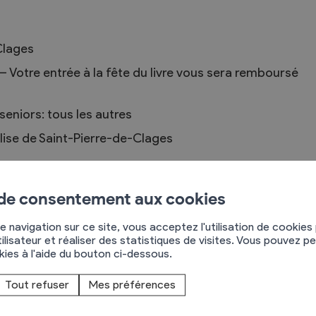
Clages
Troc et Puces
– Votre entrée à la fête du livre vous sera remboursé
raires
Exposants
 seniors: tous les autres
aires
Visiteurs
glise de Saint-Pierre-de-Clages
s
 de consentement aux cookies
e navigation sur ce site, vous acceptez l'utilisation de cookies
ilisateur et réaliser des statistiques de visites. Vous pouvez p
okies à l'aide du bouton ci-dessous.
A DICTÉE 2025
Tout refuser
Mes préférences