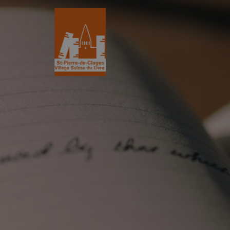
St-Pierre-de-Clages
Le Village du 
Le village
Historique
L’Eglise romane du XIIe siècle
L'Association
Découvrir St-Pierre
La Gazette
Les partenair
L’association
Villages du liv