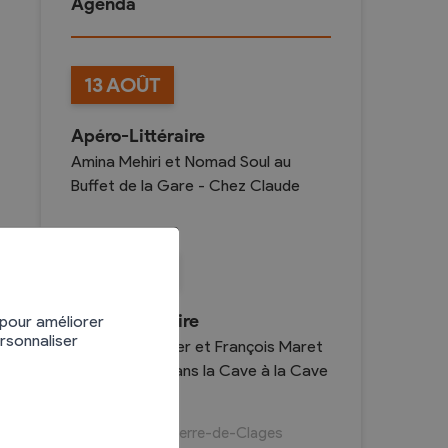
Agenda
13
AOÛT
Divers
Apéro-Littéraire
Recherche de Livres
Amina Mehiri et Nomad Soul au
Dons de livres
Buffet de la Gare - Chez Claude
Club de lecture
Agenda
20
AOÛT
Apéro-littéraire
 pour améliorer
ersonnaliser
Daniel Cordonier et François Maret
et Le Renard dans la Cave à la Cave
St-Pierre
1955
St-Pierre-de-Clages