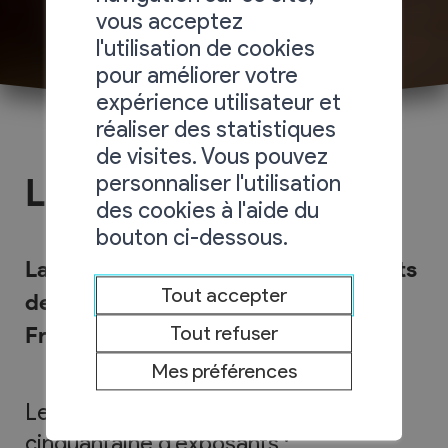
vous acceptez
l'utilisation de cookies
pour améliorer votre
expérience utilisateur et
réaliser des statistiques
de visites. Vous pouvez
personnaliser l'utilisation
Le marché du Livre
des cookies à l'aide du
bouton ci-dessous.
La Fête du Livre draine des exposants
Tout accepter
de toute la Suisse romande et de
France voisine.
Tout refuser
Mes préférences
Le marché du livre compte ainsi une
cinquantaine d’exposants :