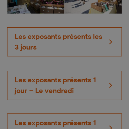
Les exposants présents les
3 jours
Gore des Alpes
Les exposants présents 1
Editions Corne Blanche –
jour – Le vendredi
Bauwens Clarisse
La Grotte aux Fées – Berney
Agnieszka Pirszel Duvoisin
Yvonne
Les exposants présents 1