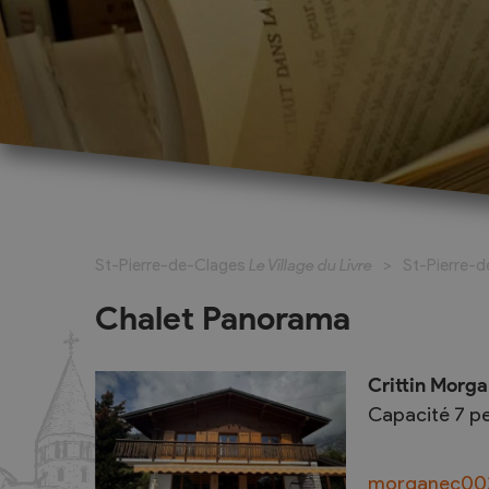
La Fête du Livre
Exposants
La bande dessinée à l’honneur
Exposant pour
St-Pierre-de-Clages
Le Village du Livre
St-Pierre-
Marché du Livre
Exposant pou
(complet)
Activités pour les jeunes
Chalet Panorama
Ecrivains et 
Écrivains et maisons d'édition
Expositions, art et patrimoine
Crittin Morg
La grande dictée
Capacité 7 p
Dossier de presse, programme à
feuilleter
morganec00