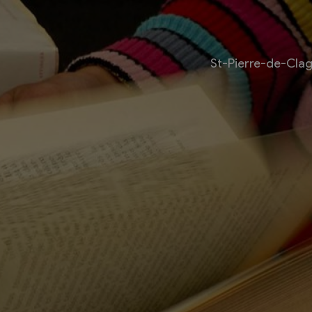
St-Pierre-de-Cla
Livre
Les bouquinistes
Bouquinerie l’Escapade
Bouquinerie Le Fouineur
Le Livre Ouvert
es
Librairie classique
 internationale des
Bouquinerie de la Potagère
re
Bouquinerie Atelier Polaris