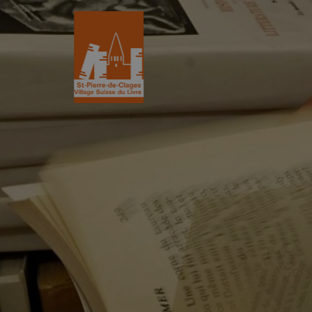
St-Pierre-de-Clages
Le Village du 
Le village
Historique
L’Eglise romane du XIIe siècle
L'Association
Découvrir St-Pierre
La Gazette
Les partenair
L’association
Villages du liv