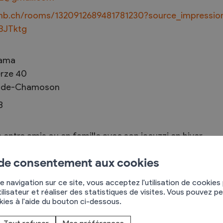
irbnb.ch/rooms/1320912689481781230?source_impressi
BJTktg
Troc et Puces
rama
raires
Exposants
rze 40
-de-Chamoson
aires
Visiteurs
8
 entre amis ou en famille avec son jacuzzi en hiver
 de consentement aux cookies
alaise du Haut-de-Cry et possède un vaste terrain
e navigation sur ce site, vous acceptez l'utilisation de cookies
ilisateur et réaliser des statistiques de visites. Vous pouvez p
okies à l'aide du bouton ci-dessous.
s de ski et des bains d’Ovronnaz. En hiver, bus