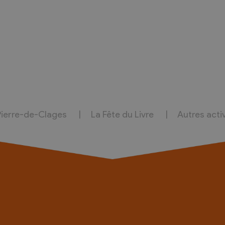
Pierre-de-Clages
La Fête du Livre
Autres acti