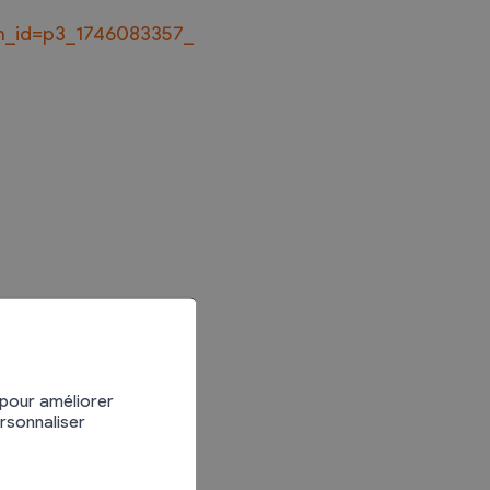
on_id=p3_1746083357_
Divers
Recherche de Livres
Dons de livres
Club de lecture
Agenda
 pour améliorer
ersonnaliser