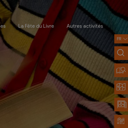
ges
La Fête du Livre
Autres activités
FR
Infos pratiques
Contact
Accès et transports
Restaurants partenaires
Découvrir Chamoson
Carte de la région