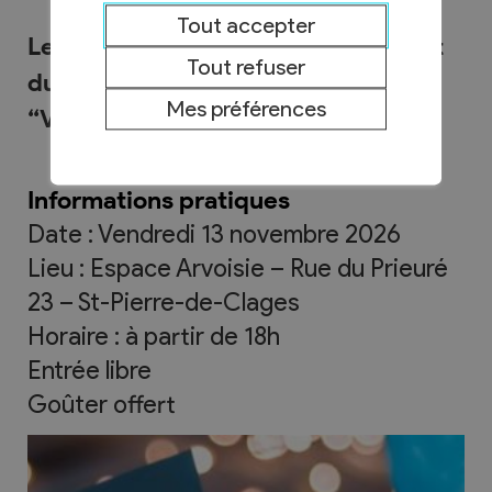
Tout accepter
Le village du Livre s'associe à la Nuit
Tout refuser
du conte en Suisse sur le thème
Mes préférences
“Voix”
Informations pratiques
Date : Vendredi 13 novembre 2026
Lieu : Espace Arvoisie – Rue du Prieuré
23 – St-Pierre-de-Clages
Horaire : à partir de 18h
Entrée libre
Goûter offert