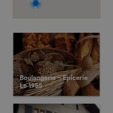
2
Boulangerie – Epicerie
Le 1955
Rue de l’Eglise 19
1955
St-Pierre-de-Clages
027 565 55 54