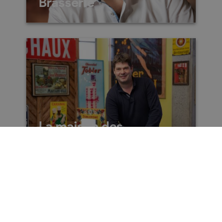
Brasserie
Rue de l’Eglise 3
1955
St-Pierre-de-Clages
027 306 42 44
La maison des
Résistants
Route de Bessoni 3
1955
St-Pierre-de-Clages
027 306 64 38