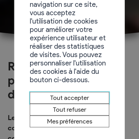
navigation sur ce site,
vous acceptez
l'utilisation de cookies
pour améliorer votre
expérience utilisateur et
réaliser des statistiques
de visites. Vous pouvez
personnaliser l'utilisation
Restaurants
des cookies à l'aide du
partenaires du Village
bouton ci-dessous.
du Livre
Tout accepter
Tout refuser
Le Village de St-Pierre-de-Clages
Mes préférences
compte plusieurs restaurants et
commerces qui soutiennent nos