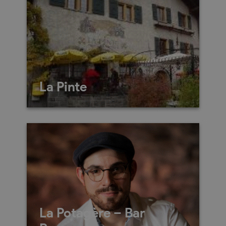
La Pinte
Rue de l’Eglise 30
1955
St-Pierre-de-Clages
027 306 25 04
La Potagère – Bar