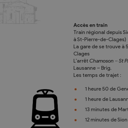
Accès en train
Activités jeunesse
Rencontres
Train régional depuis S
à St-Pierre-de-Clages)
Journée de la lecture
Samedis-Litté
La gare de se trouve à 
Courses d’écoles
Apéros-Littér
Clages
L’arrêt
Chamoson – St P
La course aux livres
Lausanne – Brig.
Nuit du conte
Les temps de trajet :
1 heure 50 de Gen
1 heure de Lausan
13 minutes de Mar
12 minutes de Sion