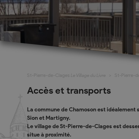
La Fête du Livre
Exposants
La bande dessinée à l’honneur
Exposant pour
St-Pierre-de-Clages
Le Village du Livre
St-Pierre-
Marché du Livre
Exposant pou
(complet)
Activités pour les jeunes
Accès et transports
Ecrivains et 
Écrivains et maisons d'édition
Expositions, art et patrimoine
La commune de Chamoson est idéalement sit
La grande dictée
Sion et Martigny.
Le village de St-Pierre-de-Clages est desserv
Dossier de presse, programme à
feuilleter
situe à proximité.