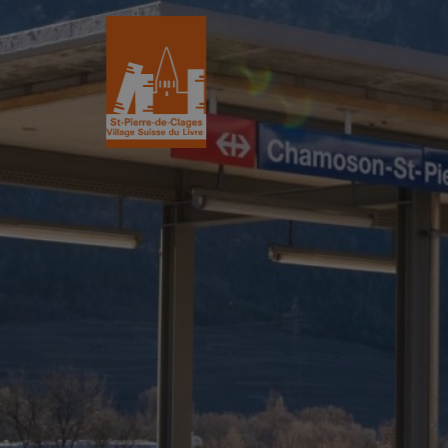
St-Pierre-de-Clages
Le Village du 
Le village
Historique
L’Eglise romane du XIIe siècle
L'Association
Découvrir St-Pierre
La Gazette
Les partenair
L’association
Villages du liv