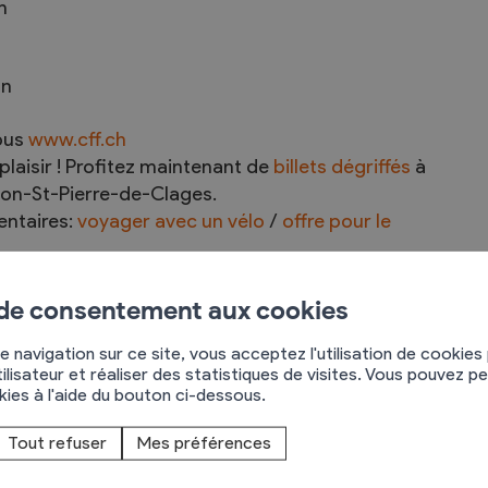
n
on
sous
www.cff.ch
laisir ! Profitez maintenant de
billets dégriffés
à
on-St-Pierre-de-Clages.
ntaires:
voyager avec un vélo
/
offre pour le
 de consentement aux cookies
e navigation sur ce site, vous acceptez l'utilisation de cookies
ilisateur et réaliser des statistiques de visites. Vous pouvez p
okies à l'aide du bouton ci-dessous.
situe sur la ligne Sion – Martigny. Comptez ensuite
Tout refuser
Mes préférences
à pied à St-Pierre.