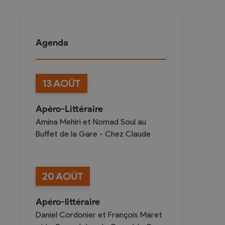
Agenda
Divers
Recherche de Livres
13
AOÛT
Dons de livres
Club de lecture
Apéro-Littéraire
Amina Mehiri et Nomad Soul au
Agenda
Buffet de la Gare - Chez Claude
20
AOÛT
Apéro-littéraire
Daniel Cordonier et François Maret