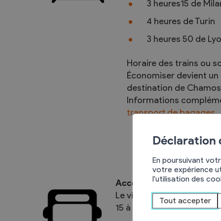
3 heures15 de Mila
4 heures de Turin
3 heures 50 de Ly
Horaire des trains ou 
Économiser devient un p
destination de Chamos
Informations compléme
transport de bagages
Déclaration
En poursuivant votr
votre expérience ut
l'utilisation des co
Accès en bus
Le village de Chamoson se 
Tout accepter
15 à 20 mn pour descendre 