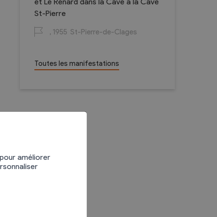
et Le Renard dans la Cave à la Cave
St-Pierre
1955
St-Pierre-de-Clages
Toutes les manifestations
 pour améliorer
ersonnaliser