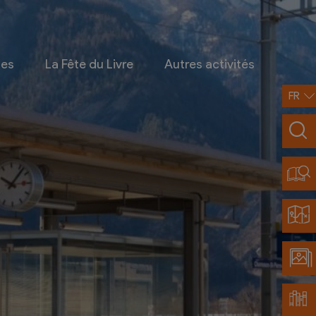
ges
La Fête du Livre
Autres activités
FR
Infos pratiques
Contact
Accès et transports
Restaurants partenaires
Découvrir Chamoson
Carte de la région