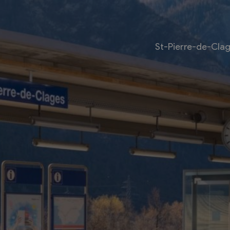
St-Pierre-de-Cla
Livre
Les bouquinistes
Bouquinerie l’Escapade
Bouquinerie Le Fouineur
Le Livre Ouvert
es
Librairie classique
 internationale des
Bouquinerie de la Potagère
re
Bouquinerie Atelier Polaris