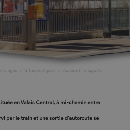
Bouquinerie La Musette
Bouquinerie Bille - Chappaz
Infos pratiques
 trois jours
Accès et transports
de-Clages
Infos pratiques
Accès et transports
r une journée
Restauration
Hébergements à Chamoson
Maisons d’édition
uée en Valais Central, à mi-chemin entre
i par le train et une sortie d'autoroute se