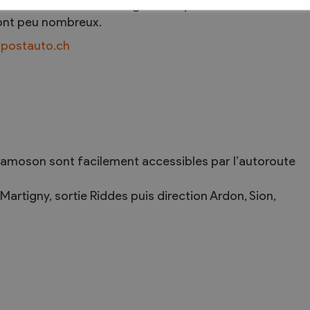
a liaison St-Pierre-de-Clages – Mayens-de-
ont peu nombreux.
postauto.ch
amoson sont facilement accessibles par l’autoroute
Martigny, sortie Riddes puis direction Ardon, Sion,