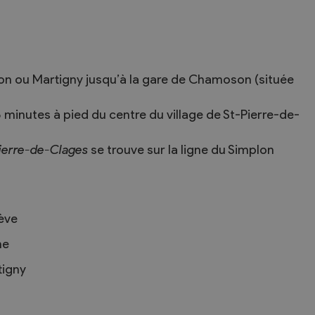
Troc et Puces
ion ou Martigny jusqu’à la gare de Chamoson (située
raires
Exposants
5 minutes à pied du centre du village de St-Pierre-de-
aires
Visiteurs
ierre-de-Clages
se trouve sur la ligne du Simplon
ève
ne
tigny