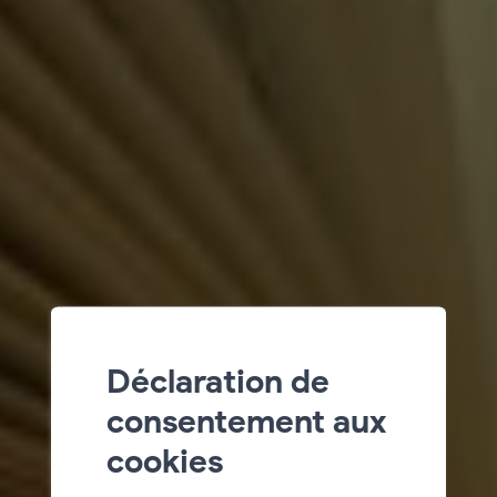
Déclaration de
consentement aux
cookies