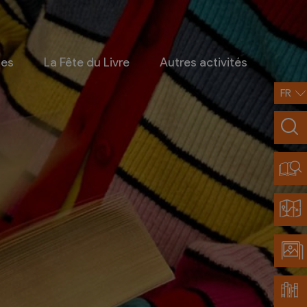
ges
La Fête du Livre
Autres activités
FR
Infos pratiques
Contact
Accès et transports
Restaurants partenaires
Découvrir Chamoson
Carte de la région