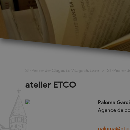
La Fête du Livre
Exposants
La bande dessinée à l’honneur
Exposant pour
St-Pierre-de-Clages
Le Village du Livre
St-Pierre-
Marché du Livre
Exposant pou
(complet)
Activités pour les jeunes
atelier ETCO
Ecrivains et 
Écrivains et maisons d'édition
Expositions, art et patrimoine
Paloma Garci
La grande dictée
Agence de c
Dossier de presse, programme à
feuilleter
paloma@etco