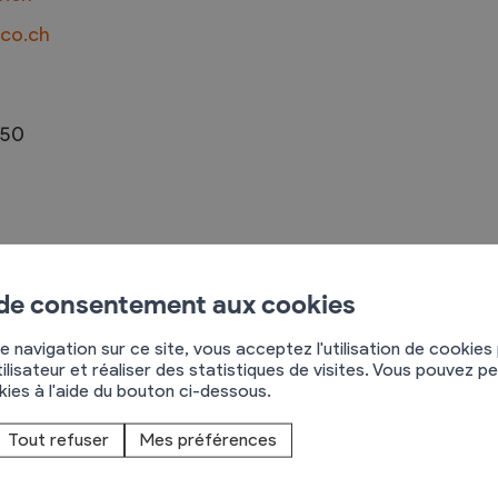
tco.ch
Troc et Puces
 50
raires
Exposants
aires
Visiteurs
que et patrimoniale, sentiers interactifs,
 de consentement aux cookies
e navigation sur ce site, vous acceptez l'utilisation de cookies
aphisme d'information, infographics
ilisateur et réaliser des statistiques de visites. Vous pouvez p
okies à l'aide du bouton ci-dessous.
Tout refuser
Mes préférences