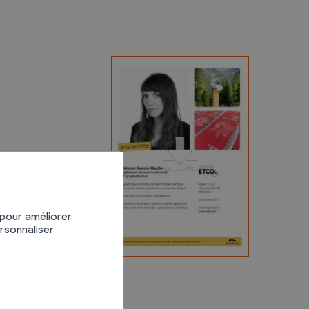
Divers
Recherche de Livres
Dons de livres
Club de lecture
Agenda
 pour améliorer
ersonnaliser