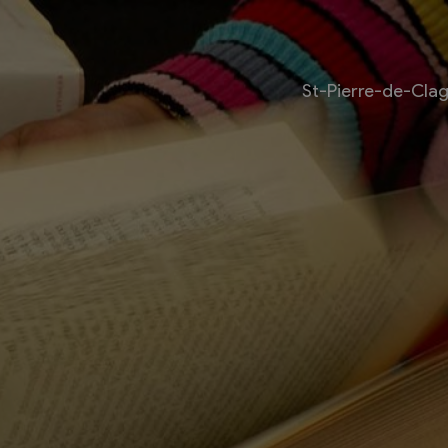
St-Pierre-de-Cla
Livre
Les bouquinistes
Bouquinerie l’Escapade
Bouquinerie Le Fouineur
Le Livre Ouvert
es
Librairie classique
 internationale des
Bouquinerie de la Potagère
re
Bouquinerie Atelier Polaris