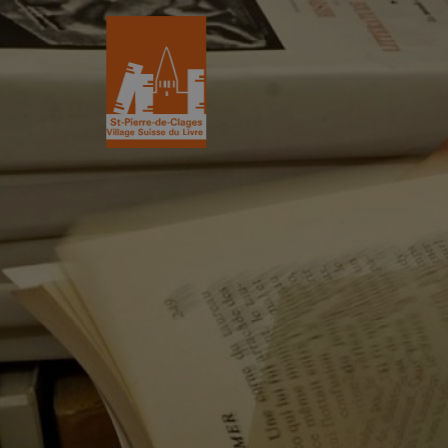
St-Pierre-de-Clages
Le Village du 
Le village
Historique
L’Eglise romane du XIIe siècle
L'Association
Découvrir St-Pierre
La Gazette
Les partenair
L’association
Villages du liv