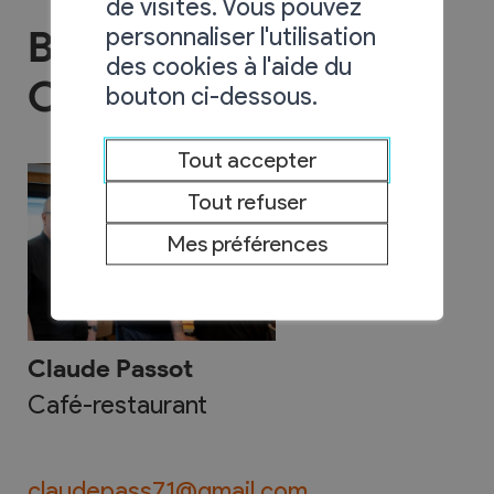
de visites. Vous pouvez
personnaliser l'utilisation
Buffet de la Gare -
des cookies à l'aide du
Chez Claude
bouton ci-dessous.
Tout accepter
Tout refuser
Mes préférences
Claude Passot
Café-restaurant
claudepass71@gmail.com