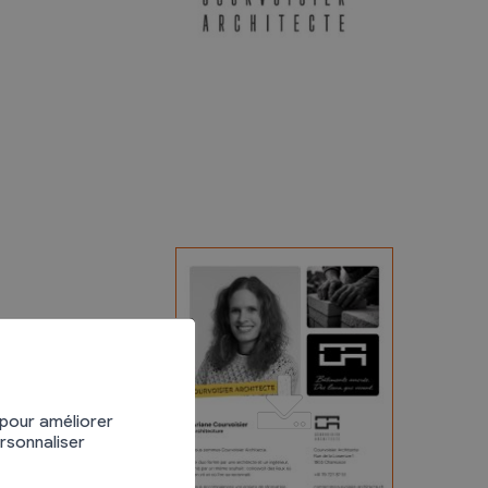
Divers
Recherche de Livres
Dons de livres
Club de lecture
Agenda
 pour améliorer
ersonnaliser