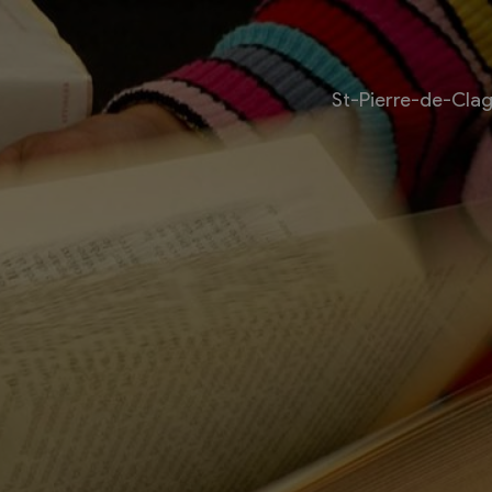
St-Pierre-de-Cla
Livre
Les bouquinistes
Bouquinerie l’Escapade
Bouquinerie Le Fouineur
Le Livre Ouvert
es
Librairie classique
 internationale des
Bouquinerie de la Potagère
re
Bouquinerie Atelier Polaris