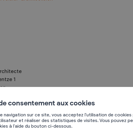
Troc et Puces
raires
Exposants
aires
Visiteurs
rchitecte
entze 1
on
 de consentement aux cookies
e navigation sur ce site, vous acceptez l'utilisation de cookies
ilisateur et réaliser des statistiques de visites. Vous pouvez p
ieur, unis par un même souhait : concevoir des
okies à l'aide du bouton ci-dessous.