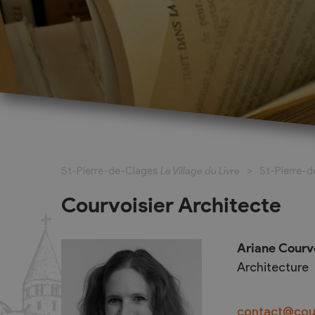
La Fête du Livre
Exposants
La bande dessinée à l’honneur
Exposant pour
St-Pierre-de-Clages
Le Village du Livre
St-Pierre-
Marché du Livre
Exposant pou
(complet)
Activités pour les jeunes
Courvoisier Architecte
Ecrivains et 
Écrivains et maisons d'édition
Expositions, art et patrimoine
Ariane Courv
La grande dictée
Architecture
Dossier de presse, programme à
feuilleter
contact@cour