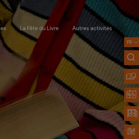
ges
La Fête du Livre
Autres activités
FR
Infos pratiques
Contact
Accès et transports
Restaurants partenaires
Découvrir Chamoson
Carte de la région