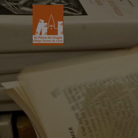
St-Pierre-de-Clages
Le Village du 
Le village
Historique
L’Eglise romane du XIIe siècle
L'Association
Découvrir St-Pierre
La Gazette
Les partenair
L’association
Villages du liv