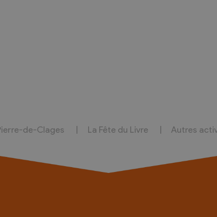
Pierre-de-Clages
La Fête du Livre
Autres acti