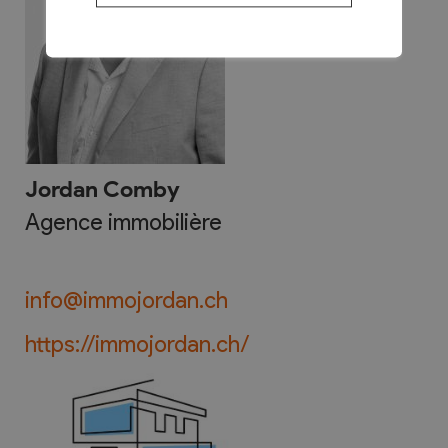
Jordan Comby
Agence immobilière
info@immojordan.ch
https://immojordan.ch/