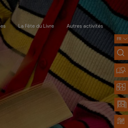
ges
La Fête du Livre
Autres activités
FR
Infos pratiques
Contact
Accès et transports
Restaurants partenaires
Découvrir Chamoson
Carte de la région