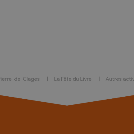
Pierre-de-Clages
La Fête du Livre
Autres acti