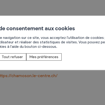
Troc et Puces
 de consentement aux cookies
raires
Exposants
e navigation sur ce site, vous acceptez l'utilisation de cookies
édric Bérard
ilisateur et réaliser des statistiques de visites. Vous pouvez p
aires
Visiteurs
okies à l'aide du bouton ci-dessous.
e Centre Chamoson
Tout refuser
Mes préférences
955
Chamoson
nfo@chamoson.le-centre.ch
ttps://chamoson.le-centre.ch/