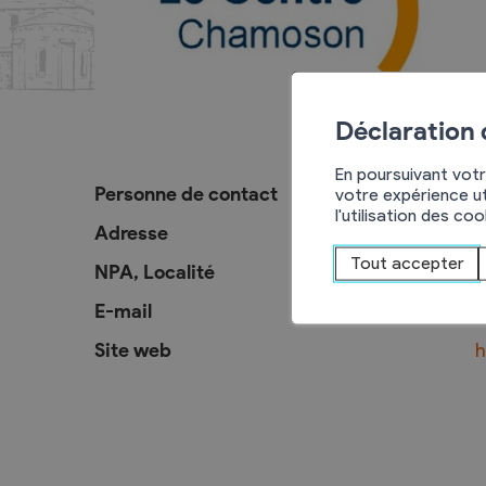
Activités jeunesse
Rencontres
Déclaration
Journée de la lecture
Samedis-Litté
En poursuivant votr
Personne de contact
C
votre expérience ut
Courses d’écoles
Apéros-Littér
l'utilisation des co
La course aux livres
Adresse
L
Tout accepter
Nuit du conte
NPA, Localité
1
E-mail
i
Site web
h