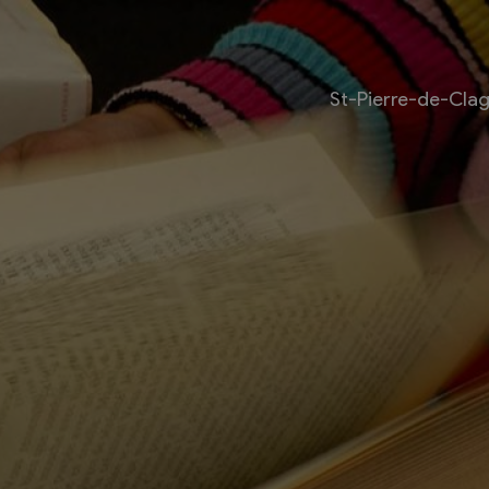
St-Pierre-de-Cla
Livre
Les bouquinistes
Bouquinerie l’Escapade
Bouquinerie Le Fouineur
Le Livre Ouvert
es
Librairie classique
 internationale des
Bouquinerie de la Potagère
re
Bouquinerie Atelier Polaris