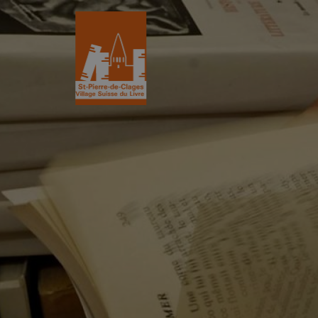
St-Pierre-de-Clages
Le Village du 
Le village
Historique
L’Eglise romane du XIIe siècle
L'Association
Découvrir St-Pierre
La Gazette
Les partenair
L’association
Villages du liv