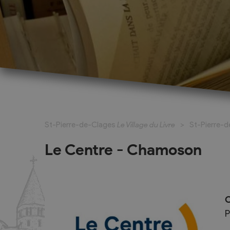
La Fête du Livre
Exposants
La bande dessinée à l’honneur
Exposant pour
St-Pierre-de-Clages
Le Village du Livre
St-Pierre-
Marché du Livre
Exposant pou
(complet)
Activités pour les jeunes
Le Centre - Chamoson
Ecrivains et 
Écrivains et maisons d'édition
Expositions, art et patrimoine
La grande dictée
C
Dossier de presse, programme à
P
feuilleter