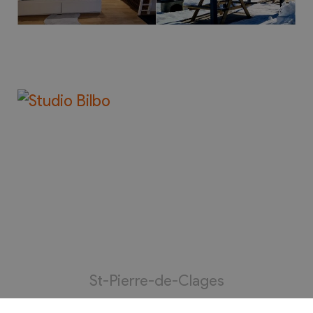
St-Pierre-de-Clages