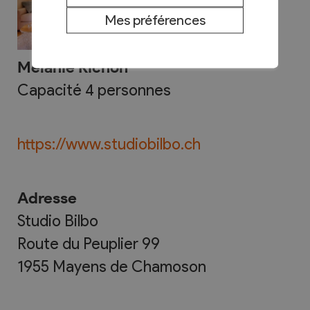
Mes préférences
Mélanie Richon
Capacité 4 personnes
https://www.studiobilbo.ch
Adresse
Studio Bilbo
Route du Peuplier 99
1955
Mayens de Chamoson