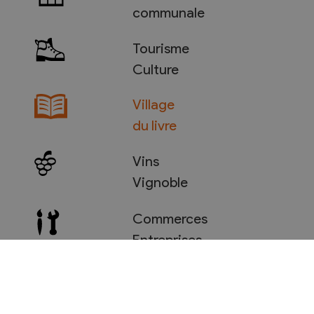
communale
Tourisme
Culture
Village
du livre
Vins
Vignoble
Commerces
Entreprises