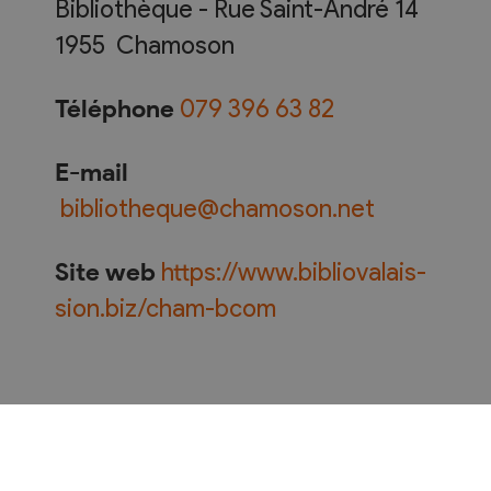
Bibliothèque - Rue Saint-André 14
1955
Chamoson
Téléphone
079 396 63 82
E-mail
bibliotheque@chamoson.net
Site web
https://www.bibliovalais-
sion.biz/cham-bcom