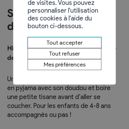
de visites. Vous pouvez
personnaliser l'utilisation
Soirée Histoires,
des cookies à l'aide du
doudous et pyjama
bouton ci-dessous.
Tout accepter
Histoires et tisanes à la bibliothèque
Tout refuser
de Chamoson
Mes préférences
Une soirée pour écouter des histoires
en pyjama avec son doudou et boire
une petite tisane avant d’aller se
coucher. Pour les enfants de 4-8 ans
accompagnés ou pas !