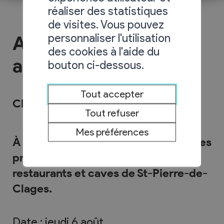
réaliser des statistiques
de visites. Vous pouvez
personnaliser l'utilisation
Apéro littéraire du 6
des cookies à l'aide du
août
bouton ci-dessous.
Tout accepter
Chloé Falcy et Eloa
Tout refuser
Mes préférences
À la belle saison, les Apéros-littéraires
prennent place dans les cafés,
restaurants et caves de St-Pierre-de-
Clages.
Date : jeudi 6 août