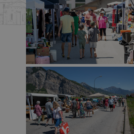
Activités jeunesse
Rencontres
Journée de la lecture
Samedis-Litté
Courses d’écoles
Apéros-Littér
La course aux livres
Nuit du conte