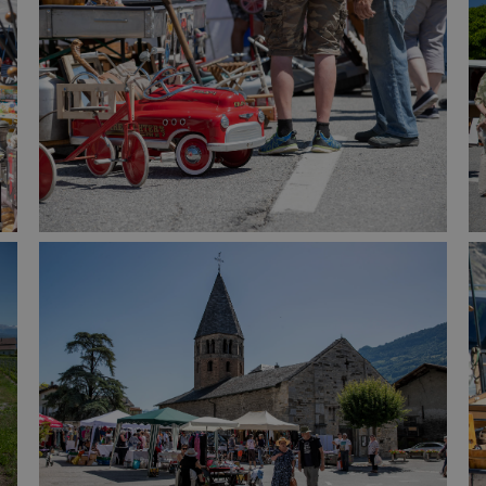
Troc et Puces
raires
Exposants
aires
Visiteurs