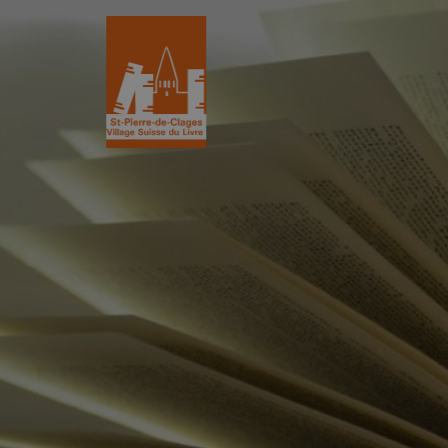
St-Pierre-de-Clages
Le Village du 
Le village
Historique
L’Eglise romane du XIIe siècle
L'Association
Découvrir St-Pierre
La Gazette
Les partenair
L’association
Villages du liv