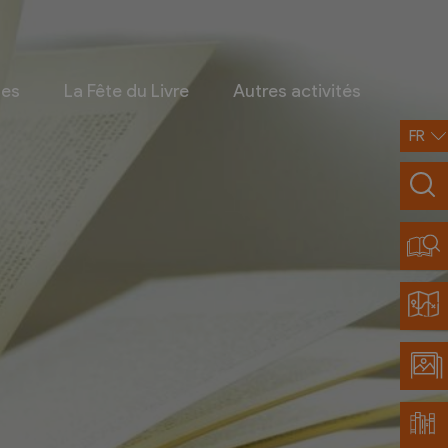
ges
La Fête du Livre
Autres activités
FR
Infos pratiques
Contact
Accès et transports
Restaurants partenaires
Découvrir Chamoson
Carte de la région