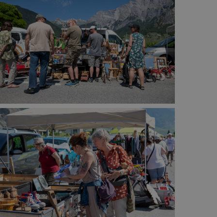
Divers
Recherche de Livres
Dons de livres
Club de lecture
Agenda