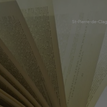
St-Pierre-de-Cla
Livre
Les bouquinistes
Bouquinerie l’Escapade
Bouquinerie Le Fouineur
Le Livre Ouvert
es
Librairie classique
 internationale des
Bouquinerie de la Potagère
re
Bouquinerie Atelier Polaris