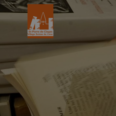
St-Pierre-de-Clages
Le Village du 
Le village
Historique
L’Eglise romane du XIIe siècle
L'Association
Découvrir St-Pierre
La Gazette
Les partenair
L’association
Villages du liv