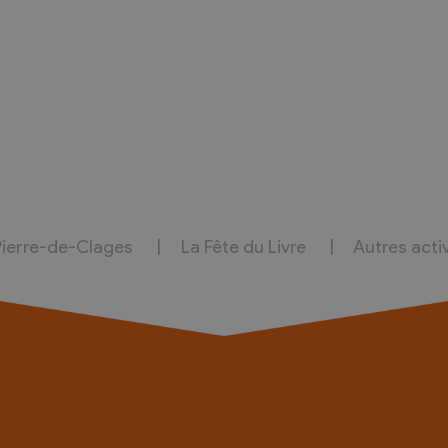
Pierre-de-Clages
La Fête du Livre
Autres acti