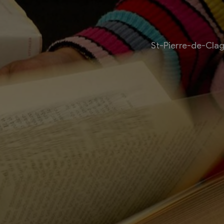
St-Pierre-de-Cla
Livre
Les bouquinistes
Bouquinerie l’Escapade
Bouquinerie Le Fouineur
Le Livre Ouvert
es
Librairie classique
 internationale des
Bouquinerie de la Potagère
re
Bouquinerie Atelier Polaris