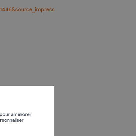
81446&source_impress
Divers
Recherche de Livres
Dons de livres
Club de lecture
Agenda
 pour améliorer
ersonnaliser