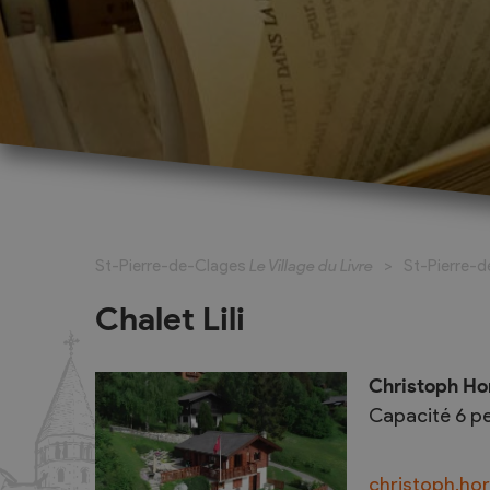
La Fête du Livre
Exposants
La bande dessinée à l’honneur
Exposant pour
St-Pierre-de-Clages
Le Village du Livre
St-Pierre-
Marché du Livre
Exposant pou
(complet)
Activités pour les jeunes
Chalet Lili
Ecrivains et 
Écrivains et maisons d'édition
Expositions, art et patrimoine
Christoph Ho
La grande dictée
Capacité 6 p
Dossier de presse, programme à
feuilleter
christoph.ho