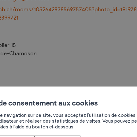
irbnb.ch/rooms/1052642838569757405?photo_id=19197
2399721
Troc et Puces
raires
Exposants
lier 15
-de-Chamoson
aires
Visiteurs
7
r les amateurs de nature et de sports en toute
 de consentement aux cookies
ronnaz sont accessible à quelques minutes (navette
e navigation sur ce site, vous acceptez l'utilisation de cookies
ilisateur et réaliser des statistiques de visites. Vous pouvez p
okies à l'aide du bouton ci-dessous.
égion s'offrent à vous, à moins que vous ne