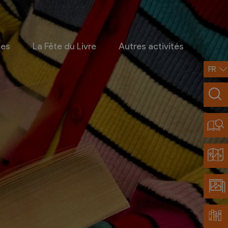
ges
La Fête du Livre
Autres activités
FR
Infos pratiques
Contact
Accès et transports
Restaurants partenaires
Découvrir Chamoson
Carte de la région