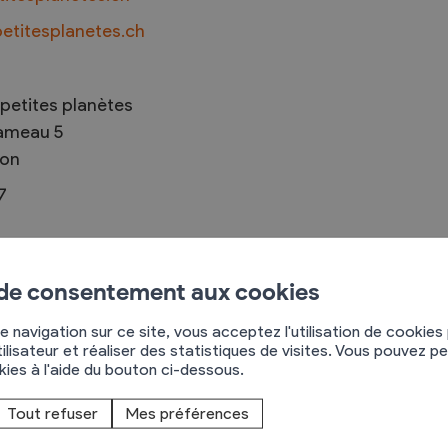
petitesplanetes.ch
Troc et Puces
petites planètes
Rameau 5
raires
Exposants
on
aires
Visiteurs
7
de Bourgogne, de Haute-Savoie et de Nouvelle-
t de Marie-Thérèse Chappaz durant plus de 3 ans
 de consentement aux cookies
cidé de s’installer à Chamoson pour la diversité des
 du village et son envie de promouvoir
e navigation sur ce site, vous acceptez l'utilisation de cookies
ilisateur et réaliser des statistiques de visites. Vous pouvez p
okies à l'aide du bouton ci-dessous.
Tout refuser
Mes préférences