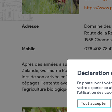
https://www.
Activités jeunesse
Rencontres
Adresse
Domaine des 
Route de la 
Journée de la lecture
Samedis-Litté
1955
Chamos
Courses d’écoles
Apéros-Littér
Mobile
078 408 78 4
La course aux livres
Nuit du conte
Après des années à survoler les vignobles 
Zélande, Guillaume Bodin a été le bras droi
Déclaration
lors de son arrivée en Valais. Il a ensuite dé
cépages, l’entente avec les autres vignerons
En poursuivant votr
votre expérience ut
l’agriculture biologique et biodynamique.
l'utilisation des co
Tout accepter