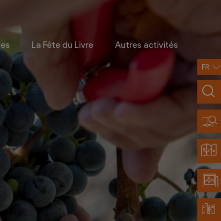
ges
La Fête du Livre
Autres activités
FR
Infos pratiques
Contact
Accès et transports
Restaurants partenaires
Découvrir Chamoson
Carte de la région