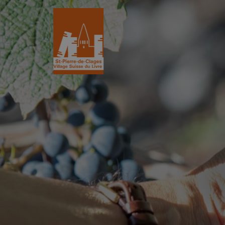
St-Pierre-de-Clages
Le Village du 
Le village
Historique
L’Eglise romane du XIIe siècle
L'Association
Découvrir St-Pierre
La Gazette
Les partenair
L’association
Villages du liv