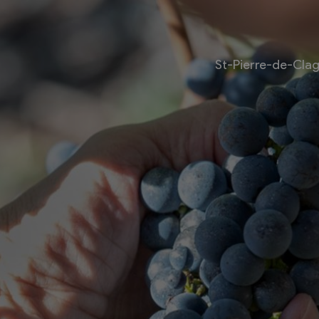
St-Pierre-de-Cla
Livre
Les bouquinistes
Bouquinerie l’Escapade
Bouquinerie Le Fouineur
Le Livre Ouvert
es
Librairie classique
 internationale des
Bouquinerie de la Potagère
re
Bouquinerie Atelier Polaris