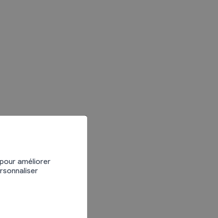
Divers
Recherche de Livres
Dons de livres
Club de lecture
Agenda
 pour améliorer
ersonnaliser