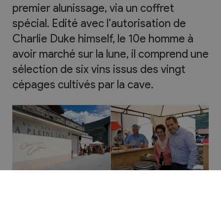
premier alunissage, via un coffret
spécial. Edité avec l’autorisation de
Charlie Duke himself, le 10e homme à
avoir marché sur la lune, il comprend une
sélection de six vins issus des vingt
cépages cultivés par la cave.