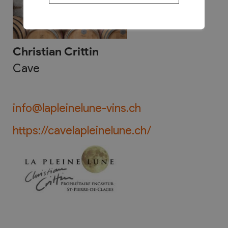
Christian Crittin
Cave
info@lapleinelune-vins.ch
https://cavelapleinelune.ch/