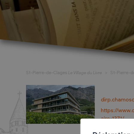
La Fête du Livre
Exposants
La bande dessinée à l’honneur
Exposant pour
St-Pierre-de-Clages
Le Village du Livre
St-Pierre-
Marché du Livre
Exposant pou
(complet)
Activités pour les jeunes
Ecrivains et 
Écrivains et maisons d'édition
dirp.chamos
Expositions, art et patrimoine
https://www.
La grande dictée
aire-1371/
Dossier de presse, programme à
feuilleter