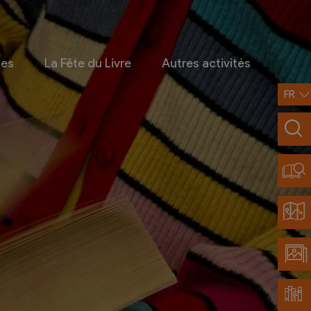
ges
La Fête du Livre
Autres activités
FR
Infos pratiques
Contact
Accès et transports
Restaurants partenaires
Découvrir Chamoson
Carte de la région