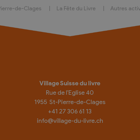
Pierre-de-Clages
La Fête du Livre
Autres acti
Village Suisse du livre
Rue de l'Eglise 40
1955
St-Pierre-de-Clages
+41 27 306 61 13
info@village-du-livre.ch