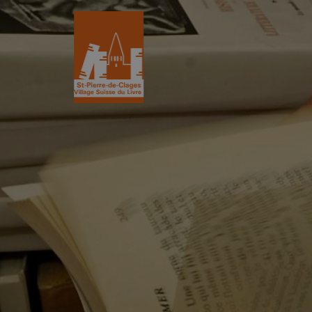
St-Pierre-de-Clages
Le Village du 
Le village
Historique
L’Eglise romane du XIIe siècle
L'Association
Découvrir St-Pierre
La Gazette
Les partenair
L’association
Villages du liv