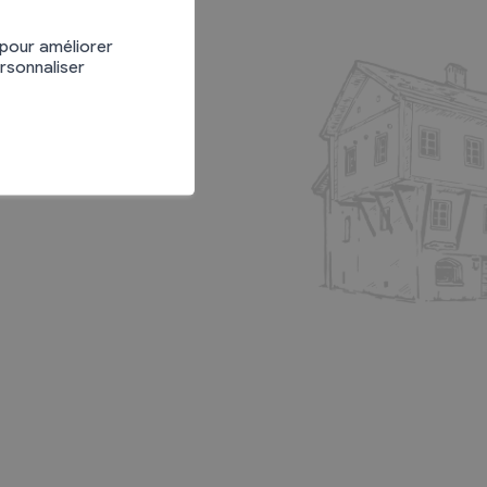
 pour améliorer
ersonnaliser
Divers
Recherche de Livres
Dons de livres
Club de lecture
Agenda