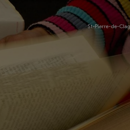
St-Pierre-de-Cla
Livre
Les bouquinistes
Bouquinerie l’Escapade
Bouquinerie Le Fouineur
Le Livre Ouvert
es
Librairie classique
 internationale des
Bouquinerie de la Potagère
re
Bouquinerie Atelier Polaris