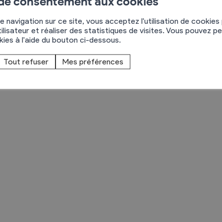
 de consentement aux cookies
au 15
e navigation sur ce site, vous acceptez l'utilisation de cookies
on
ilisateur et réaliser des statistiques de visites. Vous pouvez p
okies à l'aide du bouton ci-dessous.
8
Troc et Puces
Tout refuser
Mes préférences
raires
Exposants
aires
Visiteurs