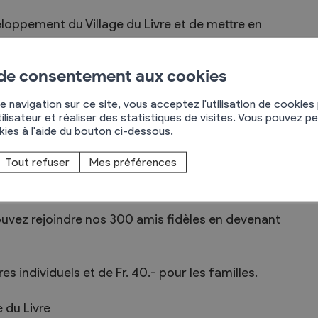
eloppement du Village du Livre et de mettre en
 de consentement aux cookies
ue année plusieurs manifestations, telles que la
positions.
e navigation sur ce site, vous acceptez l'utilisation de cookies
ilisateur et réaliser des statistiques de visites. Vous pouvez p
tes ou d’artisans des métiers du livre à St-Pierre-
okies à l'aide du bouton ci-dessous.
ifestations liées aux livres, en Suisse ou à
Tout refuser
Mes préférences
stinés à mettre en valeur les richesses de la
pouvez rejoindre nos 300 amis fidèles en devenant
es individuels et de Fr. 40.- pour les familles.
e du Livre