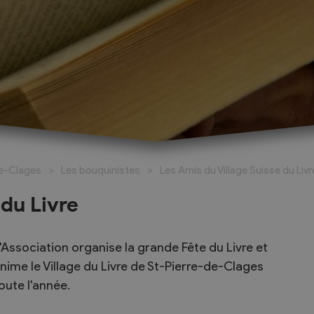
Bouquinerie La Musette
Bouquinerie Bille - Chappaz
Infos pratiques
 trois jours
Accès et transports
de-Clages
Les bouquinistes
Les Amis du Village Suisse du Livr
r une journée
Restauration
Hébergements à Chamoson
 du Livre
Maisons d’édition
'Association organise la grande Fête du Livre et
nime le Village du Livre de St-Pierre-de-Clages
oute l'année.