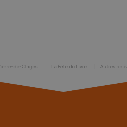
Pierre-de-Clages
La Fête du Livre
Autres acti