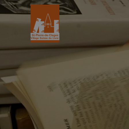
St-Pierre-de-Clages
Le Village du 
Le village
Historique
L’Eglise romane du XIIe siècle
L'Association
Découvrir St-Pierre
La Gazette
Les partenair
L’association
Villages du liv