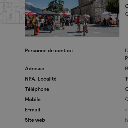
C
C
Activités jeunesse
Rencontres
Journée de la lecture
Samedis-Litté
Personne de contact
D
Courses d’écoles
Apéros-Littér
P
La course aux livres
Adresse
R
Nuit du conte
NPA, Localité
1
Téléphone
0
Mobile
0
E-mail
i
Site web
h