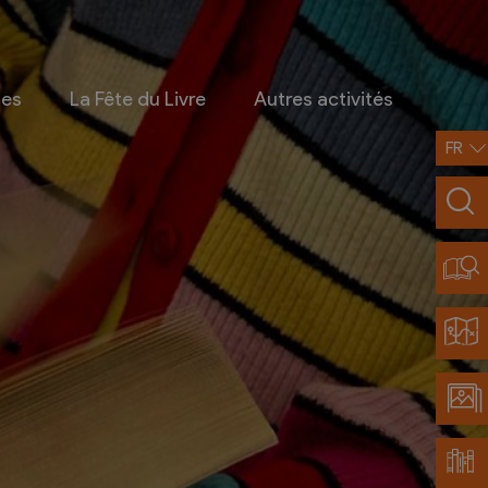
ges
La Fête du Livre
Autres activités
FR
Infos pratiques
Contact
Accès et transports
Restaurants partenaires
Découvrir Chamoson
Carte de la région