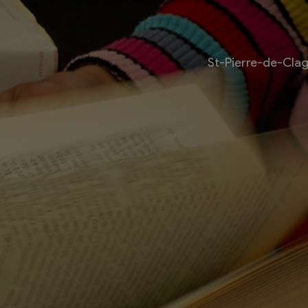
St-Pierre-de-Cla
Livre
Les bouquinistes
Bouquinerie l’Escapade
Bouquinerie Le Fouineur
Le Livre Ouvert
es
Librairie classique
 internationale des
Bouquinerie de la Potagère
re
Bouquinerie Atelier Polaris