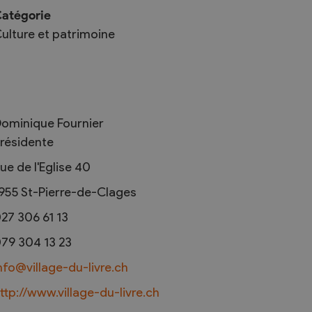
atégorie
ulture et patrimoine
Troc et Puces
raires
Exposants
ominique Fournier
aires
Visiteurs
résidente
ue de l'Eglise 40
955
St-Pierre-de-Clages
27 306 61 13
79 304 13 23
nfo@village-du-livre.ch
ttp://www.village-du-livre.ch